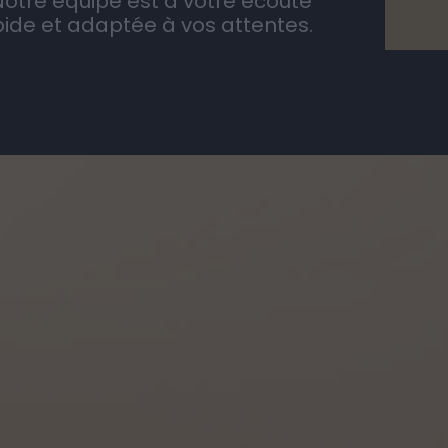
In
o opt-out of the Sale of my Personal Data.
In
to opt-out of processing my Personal Data for Targeted
ing.
In
o opt-out of Collection, Use, Retention, Sale, and/or Sharing
ersonal Data that Is Unrelated with the Purposes for which it
lected.
Out
CONFIRM
Data Deletion
Data Access
Privacy Policy